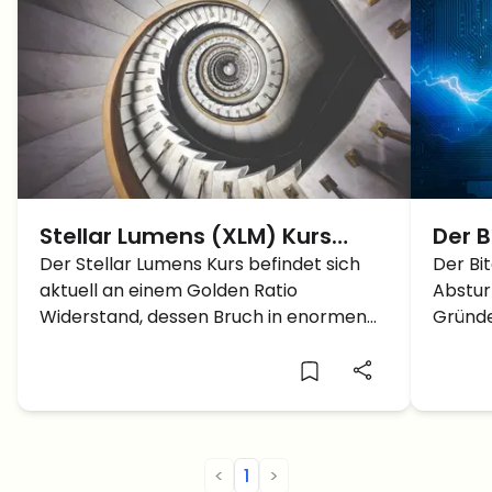
Stellar Lumens (XLM) Kurs
Der B
Prognose – folgt ein
Der Stellar Lumens Kurs befindet sich
Hier 
Der Bi
aktuell an einem Golden Ratio
Abstur
gigantischer Anstieg nach
Widerstand, dessen Bruch in enormen
Gründe
Bruch der Golden Ratio?
Kurssteigerungen folgen könnte. In der
Tage?
letzten Stellar Lumens Kurs Prognose
vom 15. Juli, als der Stellar Lumens Kurs
0,0911 $ betrug, schrieben wir: “Nach […]
<
1
>