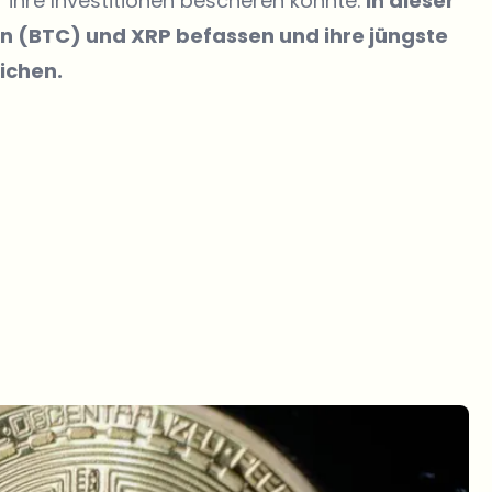
f ihre Investitionen bescheren könnte.
In dieser
in (BTC) und XRP befassen und ihre jüngste
ichen.