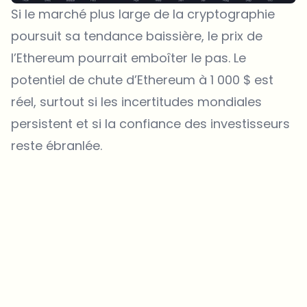
Si le marché plus large de la cryptographie
poursuit sa tendance baissière, le prix de
l’Ethereum pourrait emboîter le pas. Le
potentiel de chute d’Ethereum à 1 000 $ est
réel, surtout si les incertitudes mondiales
persistent et si la confiance des investisseurs
reste ébranlée.
Welche Themen sollen wir vertiefen?
Wähle aus, was dich aktuell beschäftigt. Deine Auswahl fließt direkt
in unsere Themenplanung ein.
Crypto-News, die wirklich Mehrwert bringen.
Wöchentlich. 60 Sekunden Lesezeit. Sorgfältig kuratiert von unserer