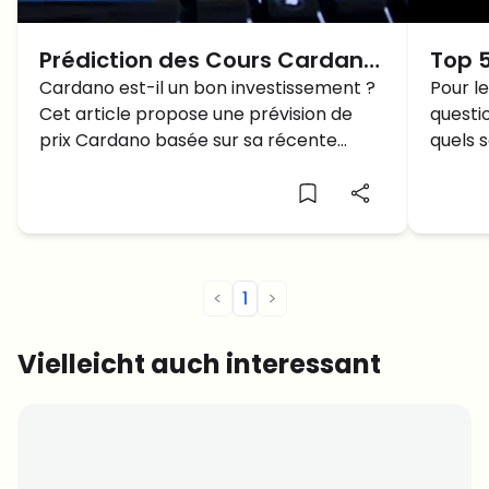
Prédiction des Cours Cardano:
Top 5
jusqu’où ira le prix Cardano?
Cardano est-il un bon investissement ?
Octo
Pour le
Cet article propose une prévision de
questi
Inve
prix Cardano basée sur sa récente
quels s
dynamique de prix.
achete
<
1
>
Vielleicht auch interessant