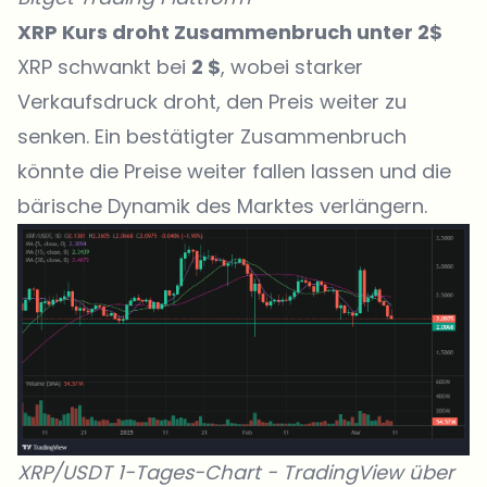
XRP Kurs droht Zusammenbruch unter 2$
XRP schwankt bei
2 $
, wobei starker
Verkaufsdruck droht, den Preis weiter zu
senken. Ein bestätigter Zusammenbruch
könnte die Preise weiter fallen lassen und die
bärische Dynamik des Marktes verlängern.
XRP/USDT 1-Tages-Chart -
TradingView
über