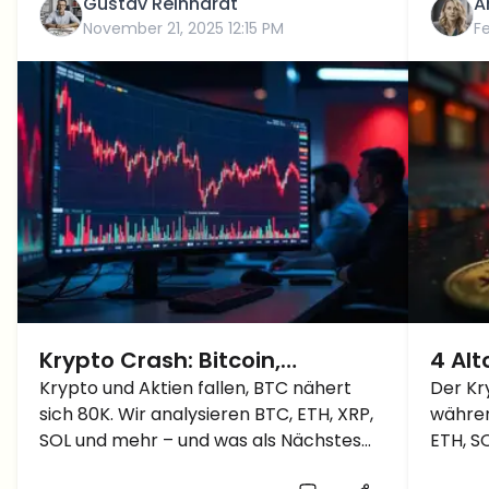
Gustav Reinhardt
A
November 21, 2025 12:15 PM
F
Krypto Crash: Bitcoin,
4 Al
Ethereum, XRP und mehr
Krypto und Aktien fallen, BTC nähert
Verka
Der Kr
sich 80K. Wir analysieren BTC, ETH, XRP,
währen
stürzen ab – was kommt
wenn
SOL und mehr – und was als Nächstes
ETH, S
jetzt?
Unte
passieren könnte.
testen.