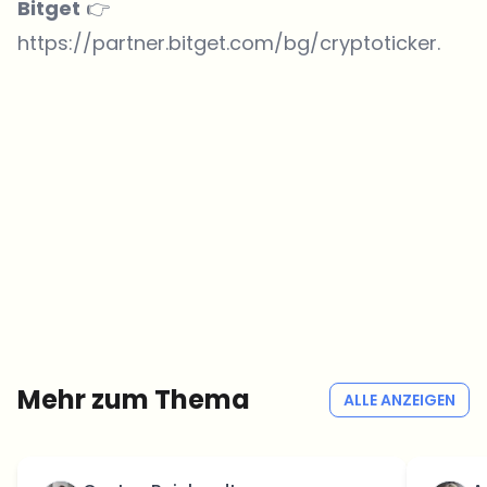
Bitget
👉
https://partner.bitget.com/bg/cryptoticker
.
Welche Themen sollen wir vertiefen?
Wähle aus, was dich aktuell beschäftigt. Deine Auswahl fließt direkt
in unsere Themenplanung ein.
Crypto-News, die wirklich Mehrwert bringen.
Wöchentlich. 60 Sekunden Lesezeit. Sorgfältig kuratiert von unserer
Redaktion — kein Hype, keine Werbe-Mails, kein Spam.
Kein Spam
Datenschutzerklärung
Mehr zum Thema
ALLE ANZEIGEN