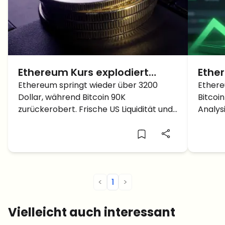
Ethereum Kurs explodiert
Ether
zurück über $3,200: Kommen
Ethereum springt wieder über 3200
2.200
Ethere
Dollar, während Bitcoin 90K
Bitcoi
jetzt noch größere Moves?
71.0
zurückerobert. Frische US Liquidität und
Analys
starkes Momentum geben ETH neuen
Trends
Auftrieb.
2026.
<
1
>
Vielleicht auch interessant