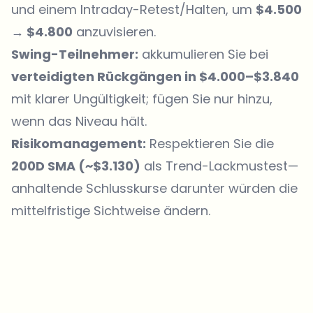
und einem Intraday-Retest/Halten, um
$4.500
→ $4.800
anzuvisieren.
Swing-Teilnehmer:
akkumulieren Sie bei
verteidigten Rückgängen in $4.000–$3.840
mit klarer Ungültigkeit; fügen Sie nur hinzu,
wenn das Niveau hält.
Risikomanagement:
Respektieren Sie die
200D SMA (~$3.130)
als Trend-Lackmustest—
anhaltende Schlusskurse darunter würden die
mittelfristige Sichtweise ändern.
Welche Themen sollen wir vertiefen?
Wähle aus, was dich aktuell beschäftigt. Deine Auswahl fließt direkt
in unsere Themenplanung ein.