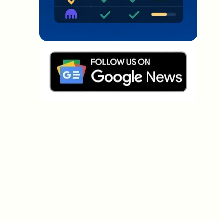
Welche Themen sollen wir vertiefen?
Wähle aus, was dich aktuell beschäftigt. Deine
Auswahl fließt direkt in unsere Themenplanung ein.
Crypto-News, die wirklich Mehrwert
bringen.