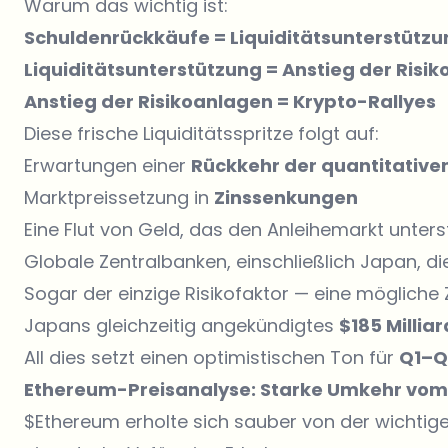
Warum das wichtig ist:
Schuldenrückkäufe = Liquiditätsunterstützu
Liquiditätsunterstützung = Anstieg der Risi
Anstieg der Risikoanlagen = Krypto-Rallyes
Diese frische Liquiditätsspritze folgt auf:
Erwartungen einer
Rückkehr der quantitative
Marktpreissetzung in
Zinssenkungen
Eine Flut von Geld, das den Anleihemarkt unters
Globale Zentralbanken, einschließlich Japan, d
Sogar der einzige Risikofaktor — eine möglich
Japans gleichzeitig angekündigtes
$185 Millia
All dies setzt einen optimistischen Ton für
Q1–Q
Ethereum-Preisanalyse: Starke Umkehr vom
$Ethereum erholte sich sauber von der wichti