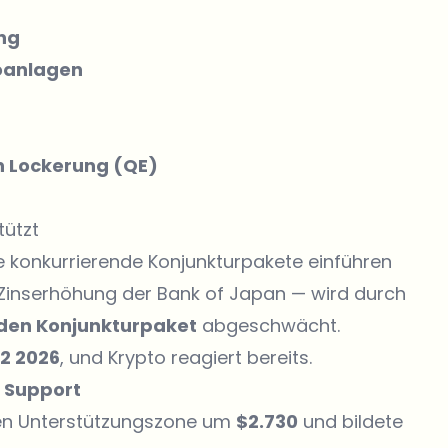
ng
koanlagen
n Lockerung (QE)
tützt
ie konkurrierende Konjunkturpakete einführen
e Zinserhöhung der Bank of Japan — wird durch
rden Konjunkturpaket
abgeschwächt.
2 2026
, und Krypto reagiert bereits.
 Support
gen Unterstützungszone um
$2.730
und bildete