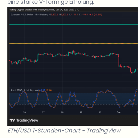
eine starke V-förmige Erholung.
ETH/USD 1-Stunden-Chart -
TradingView