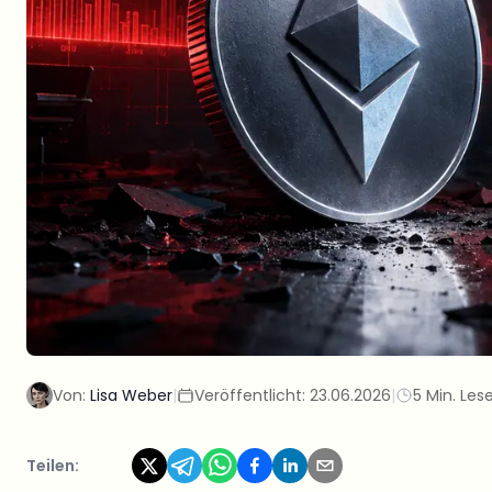
Von:
Lisa Weber
|
Veröffentlicht:
23.06.2026
|
5 Min. Les
Teilen: