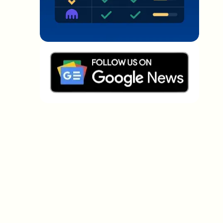
Welche Themen sollen wir vertiefen?
Wähle aus, was dich aktuell beschäftigt. Deine
Auswahl fließt direkt in unsere Themenplanung ein.
Crypto-News, die wirklich Mehrwert
bringen.