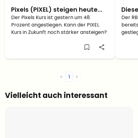
Pixels (PIXEL) steigen heute
Diese
um 48 %: Was ist der Grund?
Der Pixels Kurs ist gestern um 48
anges
Der RB
Prozent angestiegen. Kann der PIXEL
bereit
Was 
Kurs in Zukunft noch stärker ansteigen?
gestie
starken
<
1
>
Vielleicht auch interessant