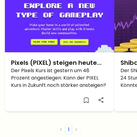
Pixels (PIXEL) steigen heute
Shiba
um 48 %: Was ist der Grund?
Der Pixels Kurs ist gestern um 48
Metav
Der Sh
Prozent angestiegen. Kann der PIXEL
24 Stu
24 S
Kurs in Zukunft noch stärker ansteigen?
Könnte
Metave
<
1
>