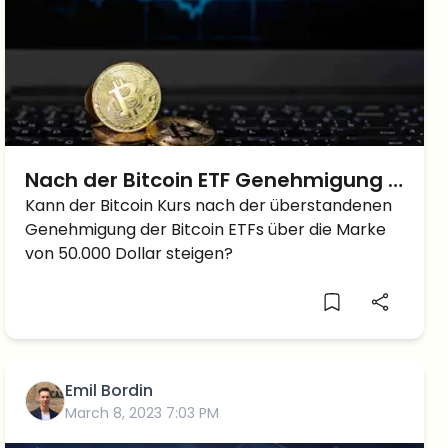
Nach der Bitcoin ETF Genehmigung –
Steigt der Bitcoin Kurs jetzt über
Kann der Bitcoin Kurs nach der überstandenen
Genehmigung der Bitcoin ETFs über die Marke
50.000 Dollar?
von 50.000 Dollar steigen?
Emil Bordin
March 8, 2023 7:03 PM