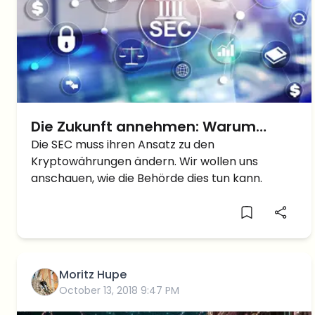
Die Zukunft annehmen: Warum
muss die SEC ihren Ansatz zu
Die SEC muss ihren Ansatz zu den
Kryptowährungen ändern. Wir wollen uns
Kryptowährungen überdenken?
anschauen, wie die Behörde dies tun kann.
Moritz Hupe
October 13, 2018 9:47 PM