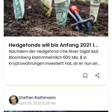
Hedgefonds will bis Anfang 2021 1
Mrd. $ in Krytowährungen halten
Nachdem der Hedgefond One River Digial laut
Bloomberg klammheimlich 600 Mio. $ in
Kryptowährungen investiert hat, ist er nun an
die Öffentlichkeit gegangen und hat bekannt
gegeben, dass er sich mit Alan Howard, dem
Mitbegründer von Brewan Howard Asset
Management, […]
Steffen Rathmann
April 29, 2023 6:29 PM