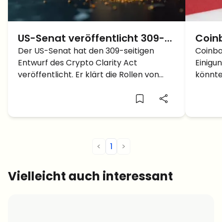
US-Senat veröffentlicht 309-
Coin
seitigen Entwurf zum Crypto
Der US-Senat hat den 309-seitigen
überp
Coinba
Entwurf des Crypto Clarity Act
Einigu
Clarity Act
wegw
veröffentlicht. Er klärt die Rollen von
könnte 
Gese
SEC und CFTC und setzt neue Regeln für
Kapita
Stablecoins.
Markt 
<
1
>
Vielleicht auch interessant