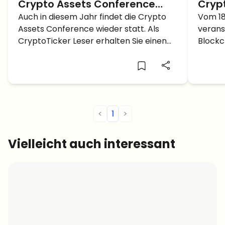
Crypto Assets Conference
Cryp
2023A | Gratis Online Ticket für
Auch in diesem Jahr findet die Crypto
So kö
Vom 18
Assets Conference wieder statt. Als
verans
CryptoTicker Leser!
teil
CryptoTicker Leser erhalten Sie einen
Blockc
gratis Streaming Pass.
Confe
<
1
>
Vielleicht auch interessant