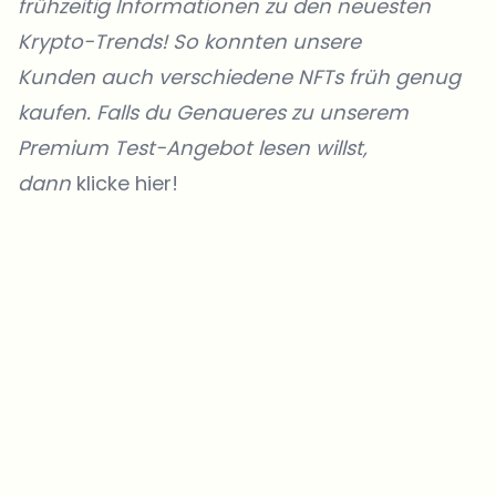
frühzeitig Informationen zu den neuesten
Krypto-Trends! So konnten unsere
Kunden
auch verschiedene NFTs früh genug
kaufen. Falls du Genaueres zu unserem
Premium Test-Angebot lesen willst,
dann
klicke hier!
Welche Themen sollen wir vertiefen?
Wähle aus, was dich aktuell beschäftigt. Deine Auswahl fließt direkt
in unsere Themenplanung ein.
Crypto-News, die wirklich Mehrwert bringen.
Wöchentlich. 60 Sekunden Lesezeit. Sorgfältig kuratiert von unserer
Redaktion — kein Hype, keine Werbe-Mails, kein Spam.