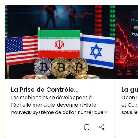
La Prise de Contrôle
La gu
Silencieuse : Comment les
Les stablecoins se développent à
comm
Open U
l'échelle mondiale, devennent-ils le
et Coi
Stablecoins Deveniennent le
et C
nouveau système de dollar numérique ?
sous le
Nouveau Dollar Mondial
alors
story 