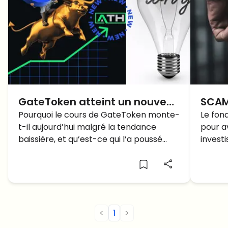
GateToken atteint un nouveau
SCAM
ATH malgré la tendance
Pourquoi le cours de GateToken monte-
proje
Le fond
t-il aujourd’hui malgré la tendance
pour a
baissière du marché
pour
baissière, et qu’est-ce qui l’a poussé
invest
vers un nouvel ATH ?
estimés
<
1
>