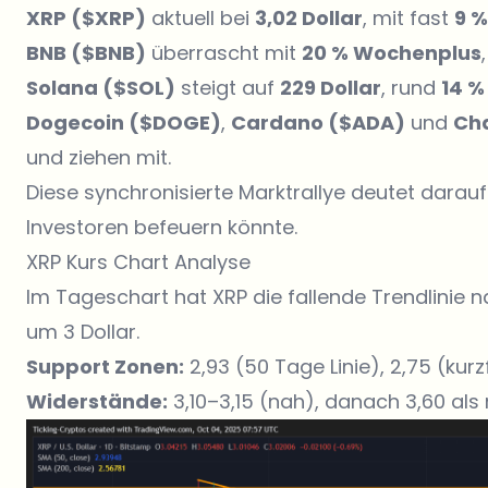
XRP ($XRP)
aktuell bei
3,02 Dollar
, mit fast
9 
BNB ($BNB)
überrascht mit
20 % Wochenplus
Solana ($SOL)
steigt auf
229 Dollar
, rund
14 %
Dogecoin ($DOGE)
,
Cardano ($ADA)
und
Cha
und ziehen mit.
Diese synchronisierte Marktrallye deutet darau
Investoren befeuern könnte.
XRP Kurs Chart Analyse
Im Tageschart hat XRP die fallende Trendlinie 
um 3 Dollar.
Support Zonen:
2,93 (50 Tage Linie), 2,75 (kurzf
Widerstände:
3,10–3,15 (nah), danach 3,60 als 