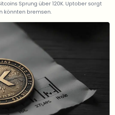
 Bitcoins Sprung über 120K. Uptober sorgt
en könnten bremsen.