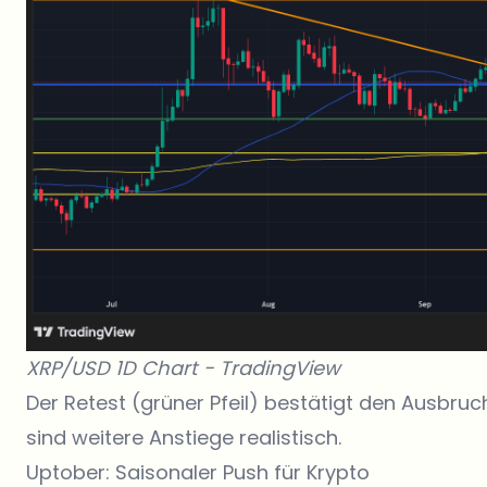
XRP/USD 1D Chart -
TradingView
Der Retest (grüner Pfeil) bestätigt den Ausbruch
sind weitere Anstiege realistisch.
Uptober: Saisonaler Push für Krypto