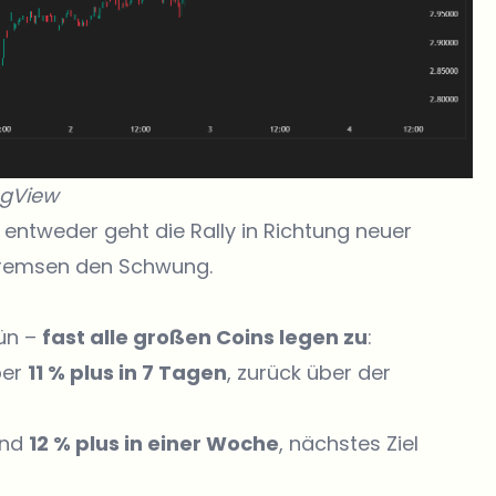
ngView
 entweder geht die Rally in Richtung neuer
 bremsen den Schwung.
rün –
fast alle großen Coins legen zu
:
ber
11 % plus in 7 Tagen
, zurück über der
und
12 % plus in einer Woche
, nächstes Ziel