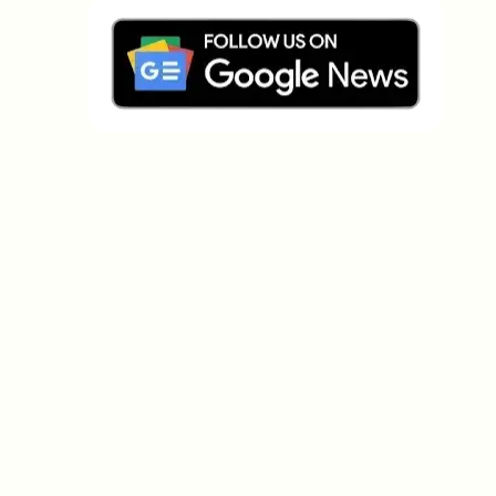
Welche Themen sollen wir vertiefen?
Wähle aus, was dich aktuell beschäftigt. Deine
Auswahl fließt direkt in unsere Themenplanung ein.
Crypto-News, die wirklich Mehrwert
bringen.
Wöchentlich. 60 Sekunden Lesezeit. Sorgfältig
kuratiert von unserer Redaktion — kein Hype, keine
Werbe-Mails, kein Spam.
Kein Spam
Datenschutzerklärung