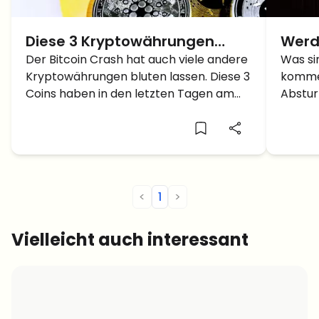
Diese 3 Kryptowährungen
Werd
stürzen gerade stärker ab als
Der Bitcoin Crash hat auch viele andere
Kryp
Was si
Kryptowährungen bluten lassen. Diese 3
komme
der Bitcoin
Bull
Coins haben in den letzten Tagen am
Abstur
meisten gelitten.
Coins.
<
1
>
Vielleicht auch interessant