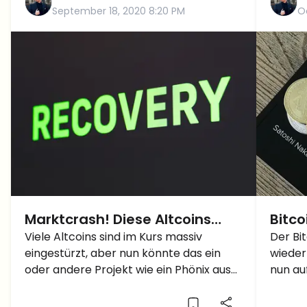
September 18, 2020 8:20 PM
O
Marktcrash! Diese Altcoins
Bitc
sehen interessant aus!
Viele Altcoins sind im Kurs massiv
Progn
Der Bi
eingestürzt, aber nun könnte das ein
wieder
Polkadot, Ren, Swipe Kurs
BCH K
oder andere Projekt wie ein Phönix aus
nun au
Prognose
der Asche steigen! In dieser Analyse
Bitcoi
enthalten sind: Swipe (SXP), REN (REN)
der le