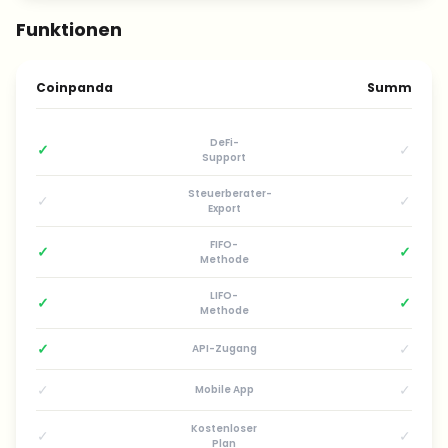
Funktionen
Coinpanda
Summ
DeFi-
✓
✓
Support
Steuerberater-
✓
✓
Export
FIFO-
✓
✓
Methode
LIFO-
✓
✓
Methode
✓
✓
API-Zugang
✓
✓
Mobile App
Kostenloser
✓
✓
Plan