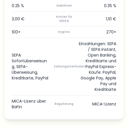
0.25 %
0.35 %
Gebühren
Kosten für
3,00 €
1,10 €
1000 €
100+
270+
Kryptos
Einzahlungen: SEPA
/ SEPA Instant,
SEPA
Open Banking,
Sofortüberweisun
Kreditkarte und
g, SEPA-
PayPal Express-
Zahlungsmethoden
Überweisung,
Käufe: PayPal,
Kreditkarte, PayPal
Google Pay, Apple
Pay und
Kreditkarte
MiCA-Lizenz über
MiCA-Lizenz
Regulierung
BaFin