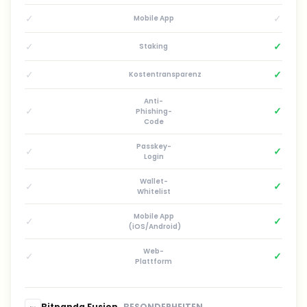
✓
✓
Mobile App
✓
✓
Staking
✓
✓
Kostentransparenz
Anti-
✓
✓
Phishing-
Code
Passkey-
✓
✓
Login
Wallet-
✓
✓
Whitelist
Mobile App
✓
✓
(iOS/Android)
Web-
✓
✓
Plattform
Bitpanda Fusion
BESONDERHEITEN