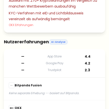
Auswahl mit 270+ Kryptowährungen im Vergleich zu
manchen Wettbewerbern ausbaufähig
KYC-Verfahren mit eID und Lichtbildausweis
vereinzelt als aufwändig bemängelt
OKX Erfahrungen
Nutzererfahrungen
AI-Analyse
—
4.4
App Store
—
4.2
Google Play
—
2.3
Trustpilot
Bitpanda Fusion
Keine separate Erhebung -- basiert auf Bitpanda.
OKX