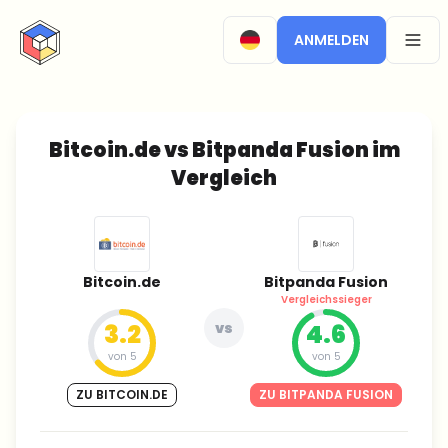
CryptoTicker
ANMELDEN
OPEN
Bitcoin.de vs Bitpanda Fusion im
Vergleich
Bitcoin.de
Bitpanda Fusion
Vergleichssieger
3.2
vs
4.6
von 5
von 5
ZU BITCOIN.DE
ZU BITPANDA FUSION