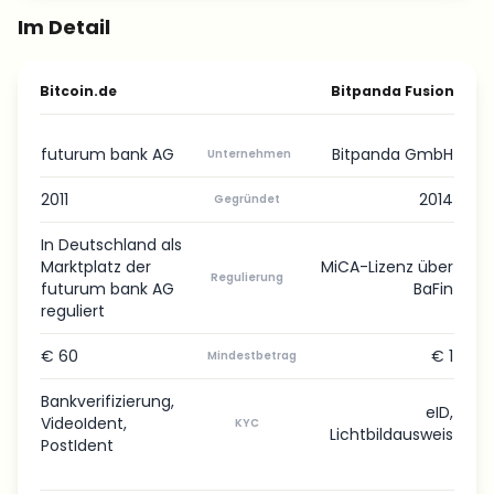
Im Detail
Bitcoin.de
Bitpanda Fusion
futurum bank AG
Bitpanda GmbH
Unternehmen
2011
2014
Gegründet
In Deutschland als
Marktplatz der
MiCA-Lizenz über
Regulierung
futurum bank AG
BaFin
reguliert
€ 60
€ 1
Mindestbetrag
Bankverifizierung,
eID,
VideoIdent,
KYC
Lichtbildausweis
PostIdent