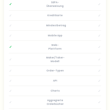
SEPA-
✓
✓
Überweisung
✓
✓
Kreditkarte
✓
✓
Mindestbetrag
✓
✓
Mobile App
Web-
✓
✓
Plattform
Maker/Taker-
✓
✓
Modell
✓
✓
Order-Typen
✓
✓
API
✓
✓
Charts
Aggregierte
✓
✓
Orderbücher