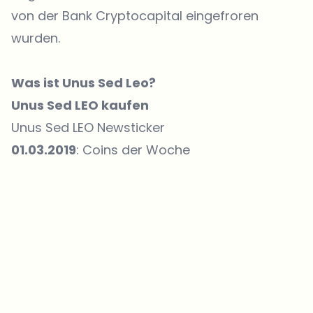
von der Bank Cryptocapital eingefroren
wurden.
Was ist Unus Sed Leo?
Unus Sed LEO kaufen
Unus Sed LEO Newsticker
01.03.2019
: Coins der Woche
Welche Themen sollen wir vertiefen?
Wähle aus, was dich aktuell beschäftigt. Deine Auswahl fließt direkt
in unsere Themenplanung ein.
Crypto-News, die wirklich Mehrwert bringen.
Wöchentlich. 60 Sekunden Lesezeit. Sorgfältig kuratiert von unserer