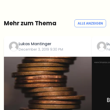
Redaktion — kein Hype, keine Werbe-Mails, kein Spam.
Kein Spam
Datenschutzerklärung
Mehr zum Thema
ALLE ANZEIGEN
Lukas Mantinger
L
December 3, 2019 9:30 PM
F