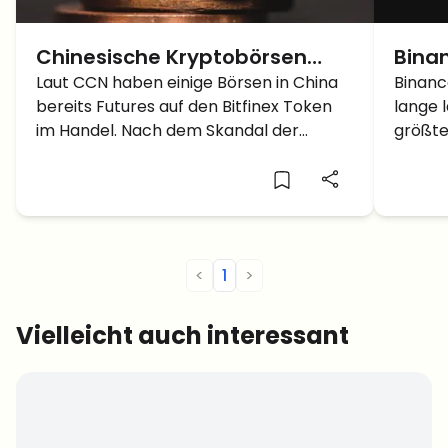
Chinesische Kryptobörsen
Bina
handeln bereits Futures auf
Laut CCN haben einige Börsen in China
jetzt
Binanc
bereits Futures auf den Bitfinex Token
lange l
Bitfinextoken – Crypto News
im Handel. Nach dem Skandal der
größte
vergangenen Woche erhärtet sich der
Margin
Verdacht, dass Bitfinex, um aus der
nun en
Misere zu kommen, ein Exchange Token
Morgen
Offering (ETO) plant. Wie […]
wurde 
Plattfo
<
1
>
Vielleicht auch interessant