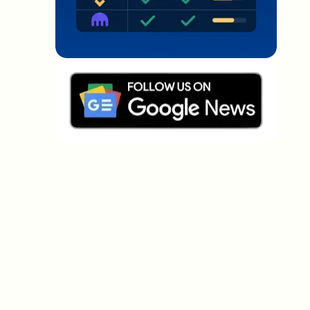
Welche Themen sollen wir vertiefen?
Wähle aus, was dich aktuell beschäftigt. Deine
Auswahl fließt direkt in unsere Themenplanung ein.
Crypto-News, die wirklich Mehrwert
bringen.