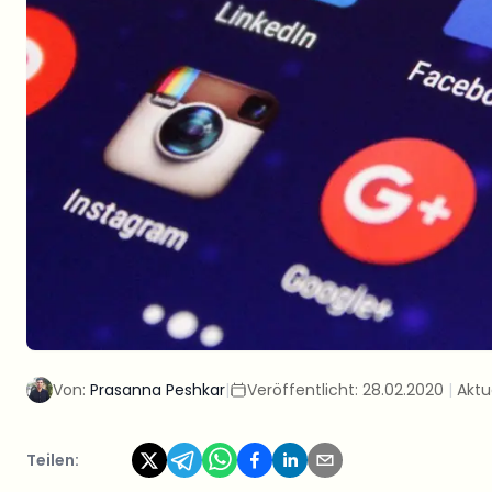
Von:
Prasanna Peshkar
|
Veröffentlicht:
28.02.2020
|
Aktua
Teilen: