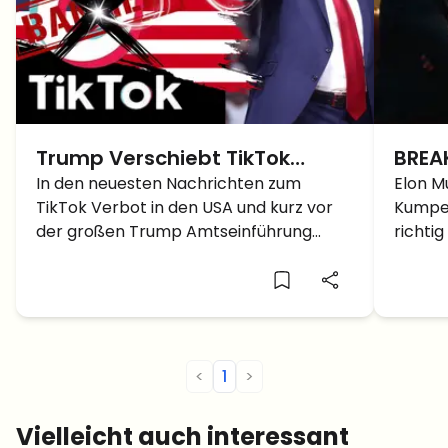
Trump Verschiebt TikTok
BREA
Verbot: Was Könnte Jetzt
In den neuesten Nachrichten zum
gera
Elon M
TikTok Verbot in den USA und kurz vor
Kumpels
Passieren?
cras
der großen Trump Amtseinführung
richti
bekamen die TikTok Nutzer in den USA
guckt 
von ihrem neuen Präsidenten das
abgest
Geschenk einer Verschiebung des
verlor
Verbots. Hier erfährst du, was passiert
ist!
<
1
>
Vielleicht auch interessant