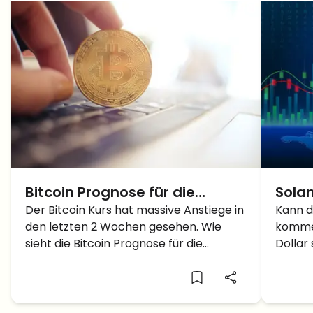
Bitcoin Prognose für die
Sola
nächsten 3 Monate: Wird die
Der Bitcoin Kurs hat massive Anstiege in
zwei
Kann d
den letzten 2 Wochen gesehen. Wie
komme
Wette auf 1 Million Dollar wahr?
Solan
sieht die Bitcoin Prognose für die
Dollar
Dolla
nächsten 3 Monate aus?
Progno
aus?