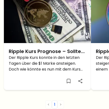
Ripple Kurs Prognose – Sollte
Ripp
man noch in Ripple
Der Ripple Kurs konnte in den letzten
könnt
Der Ri
Tagen über die $1 Marke ansteigen.
steige
investieren?
Doch wie könnte es nun mit dem Kurs
einem 
weitergehen?
Kurs P
Golden
Ripple
Abwärt
nicht 
<
1
>