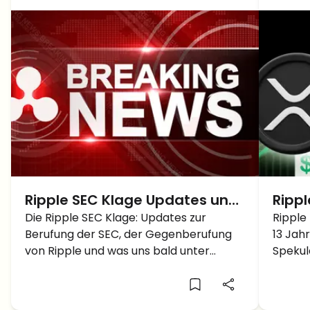
Ripple SEC Klage Updates und
Rippl
Ausblick unter Trumps Pro
Die Ripple SEC Klage: Updates zur
meld
Ripple
Berufung der SEC, der Gegenberufung
13 Jah
Crypto SEC
zurüc
von Ripple und was uns bald unter
Spekul
groß
Trumps pro crypto freundlicher SEC
aus. De
Führung erwartet – alles in diesem
beginn
Artikel!