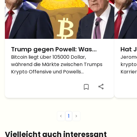
Trump gegen Powell: Was
Hat 
Bedeutet das für den Bitcoin?
Bitcoin liegt über 105000 Dollar,
nächs
Jerome
während die Märkte zwischen Trumps
krypto
ausg
Krypto Offensive und Powells
Karrie
vorsichtiger Haltung schwanken. Was
möglic
heisst das für BTC im Juni?
nächst
Bitcoi
eines 
<
1
>
Vielleicht auch interessant