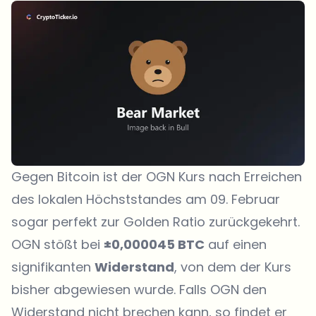
Gegen Bitcoin ist der OGN Kurs nach Erreichen
des lokalen Höchststandes am 09. Februar
sogar perfekt zur Golden Ratio zurückgekehrt.
OGN stößt bei
±0,000045 BTC
auf einen
signifikanten
Widerstand
, von dem der Kurs
bisher abgewiesen wurde. Falls OGN den
Widerstand nicht brechen kann, so findet er