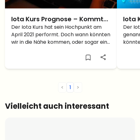
Iota Kurs Prognose – Kommt
Iota 
bald die große Entscheidung?
Der Iota Kurs hat sein Hochpunkt am
errei
Der Io
April 2021 performt. Doch wann könnten
genann
$3 oder $0,5?
näch
wir in die Nähe kommen, oder sogar ein
könnte
neues Hoch bilden?
Kurs e
<
1
>
Vielleicht auch interessant