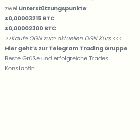
zwei
Unterstützungspunkte
:
±0,00003215 BTC
±0,00002300 BTC
>>Kaufe OGN zum aktuellen
OGN Kurs
.<<<
Hier geht’s zur Telegram Trading Gruppe
Beste Grüße und erfolgreiche Trades
Konstantin
Welche Themen sollen wir vertiefen?
Wähle aus, was dich aktuell beschäftigt. Deine Auswahl fließt direkt
in unsere Themenplanung ein.
Crypto-News, die wirklich Mehrwert bringen.