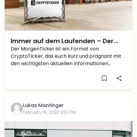
Immer auf dem Laufenden – Der
MorgenTicker am Samstag den 25.
Der MorgenTicker ist ein Format von
CryptoTicker, das euch kurz und prägnant mit
Mai Crypto News
den wichtigsten aktuellen Informationen
versorgt. Hier geht es zum gestrigen
MorgenTicker-Artikel. Abonniere unseren
Telegramkanal und bekomme den
MorgenTicker jeden Tag per Pushnachricht. Alle
Neuigkeiten im Newsflash Schweiz: […]
Lukas Mantinger
February 15, 2020 3:52 PM