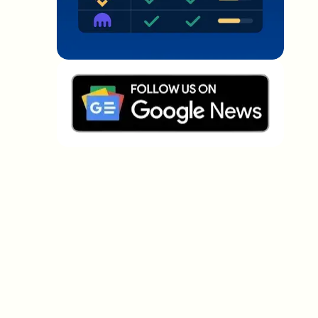
Welche Themen sollen wir vertiefen?
Wähle aus, was dich aktuell beschäftigt. Deine
Auswahl fließt direkt in unsere Themenplanung ein.
Crypto-News, die wirklich Mehrwert
bringen.