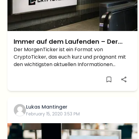
Immer auf dem Laufenden – Der
MorgenTicker am Dienstag den 28.
Der MorgenTicker ist ein Format von
CryptoTicker, das euch kurz und prägnant mit
Mai Crypto News
den wichtigsten aktuellen Informationen
versorgt. Hier geht es zum gestrigen
MorgenTicker-Artikel. Abonniere unseren
Telegramkanal und bekomme den
MorgenTicker jeden Tag per Pushnachricht. Alle
Neuigkeiten im Newsflash TON: […]
Lukas Mantinger
February 15, 2020 3:53 PM