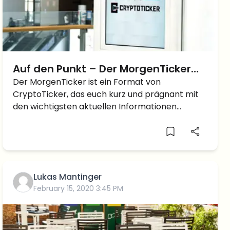
Auf den Punkt – Der MorgenTicker
am Donnerstag den 25. April Crypto
Der MorgenTicker ist ein Format von
CryptoTicker, das euch kurz und prägnant mit
News
den wichtigsten aktuellen Informationen
versorgt.Hier geht es zum gestrigen
MorgenTicker-Artikel. Abonniere unseren
Telegramkanal und bekomme den
MorgenTicker jeden Tag per Pushnachricht. Alle
Neuigkeiten im Newsflash McAfee:Enthüllung
Lukas Mantinger
Satoshi […]
February 15, 2020 3:45 PM