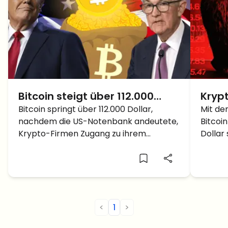
Bitcoin steigt über 112.000
Kryp
Dollar, während die Fed Krypto
Bitcoin springt über 112.000 Dollar,
BTC 
Mit de
nachdem die US-Notenbank andeutete,
Bitcoi
den Zugang öffnet: Was
Krypto-Firmen Zugang zu ihrem
Dollar 
kommt als Nächstes?
Zahlungsnetzwerk zu gewähren. Das
ruhen
bedeutet das für BTC und den Markt.
Nächst
weiter
<
1
>