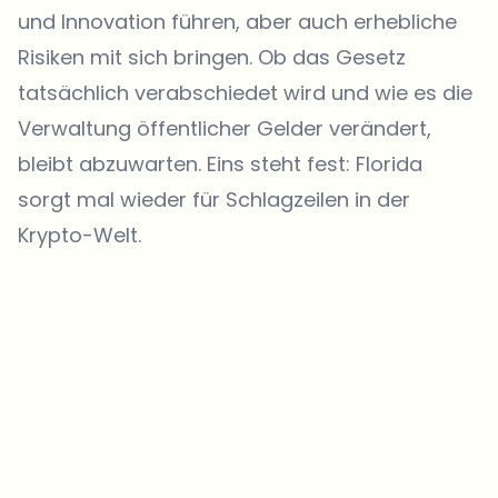
und Innovation führen, aber auch erhebliche
Risiken mit sich bringen. Ob das Gesetz
tatsächlich verabschiedet wird und wie es die
Verwaltung öffentlicher Gelder verändert,
bleibt abzuwarten. Eins steht fest: Florida
sorgt mal wieder für Schlagzeilen in der
Krypto-Welt.
Welche Themen sollen wir vertiefen?
Wähle aus, was dich aktuell beschäftigt. Deine Auswahl fließt direkt
in unsere Themenplanung ein.
Crypto-News, die wirklich Mehrwert bringen.
Wöchentlich. 60 Sekunden Lesezeit. Sorgfältig kuratiert von unserer