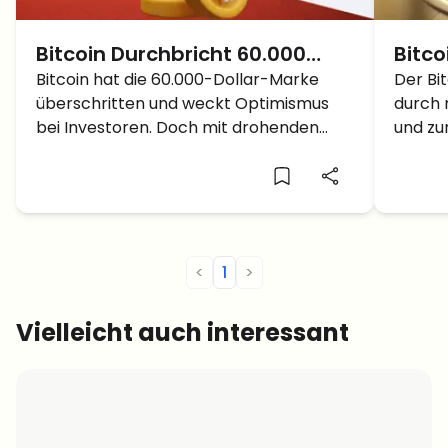
Bitcoin Durchbricht 60.000
Bitco
Dollar: Beginn einer großen
Bitcoin hat die 60.000-Dollar-Marke
Inter
Der Bi
überschritten und weckt Optimismus
durch 
Rally oder nur eine weitere
Regi
bei Investoren. Doch mit drohenden
und zu
Falle?
Es D
Marktschwankungen und der Aktivität
Krypt
der Wale stellt sich die Frage: Ist dies
diese 
der Beginn einer neuen Rally oder nur
schwer
eine weitere Falle?
hinau
<
1
>
Vielleicht auch interessant