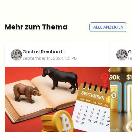
Redaktion — kein Hype, keine Werbe-Mails, kein Spam.
Kein Spam
Datenschutzerklärung
Mehr zum Thema
ALLE ANZEIGEN
Gustav Reinhardt
G
September 14, 2024 1:01 PM
F