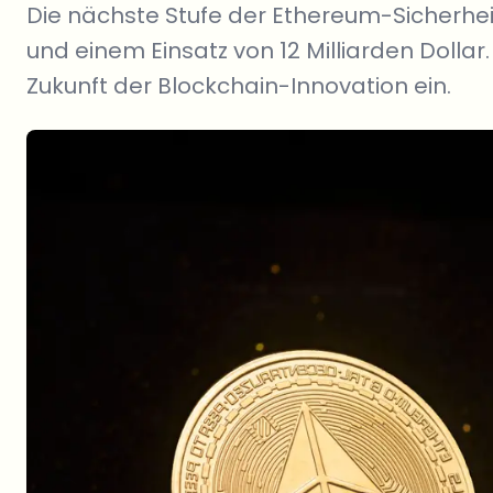
Die nächste Stufe der Ethereum-Sicherhe
und einem Einsatz von 12 Milliarden Dollar.
Zukunft der Blockchain-Innovation ein.