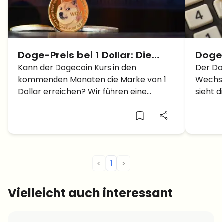
Doge-Preis bei 1 Dollar: Die
Doge
Dogecoin Prognose
Kann der Dogecoin Kurs in den
zweit
Der Do
kommenden Monaten die Marke von 1
Wechse
DOGE
Dollar erreichen? Wir führen eine
sieht 
Dogecoin Prognose mit Berechnungen
zweite
durch.
<
1
>
Vielleicht auch interessant