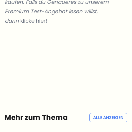
kaufen. Falls du Genaueres zu unserem
Premium Test-Angebot lesen willst,
dann
klicke hier!
Welche Themen sollen wir vertiefen?
Wähle aus, was dich aktuell beschäftigt. Deine Auswahl fließt direkt
in unsere Themenplanung ein.
Crypto-News, die wirklich Mehrwert bringen.
Wöchentlich. 60 Sekunden Lesezeit. Sorgfältig kuratiert von unserer
Redaktion — kein Hype, keine Werbe-Mails, kein Spam.
Kein Spam
Datenschutzerklärung
Mehr zum Thema
ALLE ANZEIGEN