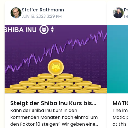
Steffen Rathmann
P
July 18, 2023 3:29 PM
F
Steigt der Shiba Inu Kurs bis
MATIC
zum Jahresende noch einmal
Kann der Shiba Inu Kurs in den
Will 
The im
kommenden Monaten noch einmal um
Matic 
um 10x?
den Faktor 10 steigen? Wir geben eine
at this