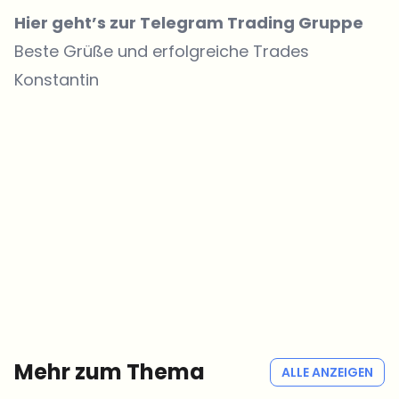
Hier geht’s zur Telegram Trading Gruppe
Beste Grüße und erfolgreiche Trades
Konstantin
Welche Themen sollen wir vertiefen?
Wähle aus, was dich aktuell beschäftigt. Deine Auswahl fließt direkt
in unsere Themenplanung ein.
Crypto-News, die wirklich Mehrwert bringen.
Wöchentlich. 60 Sekunden Lesezeit. Sorgfältig kuratiert von unserer
Redaktion — kein Hype, keine Werbe-Mails, kein Spam.
Kein Spam
Datenschutzerklärung
Mehr zum Thema
ALLE ANZEIGEN