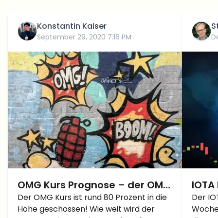
Konstantin Kaiser
S
September 29, 2020 7:16 PM
D
OMG Kurs Prognose – der OMG
IOTA
Kurs steigt um 79% auf 4,44$!
Der OMG Kurs ist rund 80 Prozent in die
+100
Der IO
Höhe geschossen! Wie weit wird der
Wochen
IOTA 