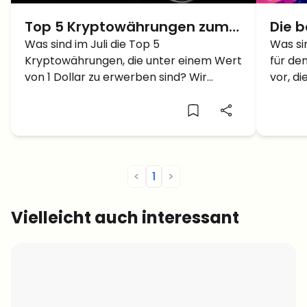
Top 5 Kryptowährungen zum
Die 
KAUF unter 1 Dollar im Juli 2023
Was sind im Juli die Top 5
Kryp
Was si
Kryptowährungen, die unter einem Wert
für den
– We
von 1 Dollar zu erwerben sind? Wir
vor, d
näch
stellen 5 interessante Coins vor.
könnte
expl
<
1
>
Vielleicht auch interessant