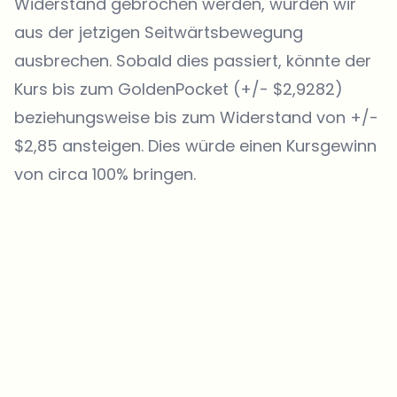
Widerstand gebrochen werden, würden wir
aus der jetzigen Seitwärtsbewegung
ausbrechen. Sobald dies passiert, könnte der
Kurs bis zum GoldenPocket (+/- $2,9282)
beziehungsweise bis zum Widerstand von +/-
$2,85 ansteigen. Dies würde einen Kursgewinn
von circa 100% bringen.
Welche Themen sollen wir vertiefen?
Wähle aus, was dich aktuell beschäftigt. Deine Auswahl fließt direkt
in unsere Themenplanung ein.
Crypto-News, die wirklich Mehrwert bringen.
Wöchentlich. 60 Sekunden Lesezeit. Sorgfältig kuratiert von unserer
Redaktion — kein Hype, keine Werbe-Mails, kein Spam.