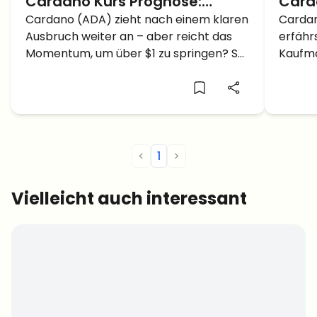
Cardano Kurs Prognose:
Card
Knackt ADA bald die $1 Marke?
Cardano (ADA) zieht nach einem klaren
Zeit
Cardan
Ausbruch weiter an – aber reicht das
erfähr
kauf
Momentum, um über $1 zu springen? So
Kaufmo
sieht’s im Chart aus.
Progno
<
1
>
Vielleicht auch interessant