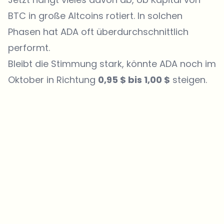
BTC in große Altcoins rotiert. In solchen
Phasen hat ADA oft überdurchschnittlich
performt.
Bleibt die Stimmung stark, könnte ADA noch im
Oktober in Richtung
0,95 $ bis 1,00 $
steigen.
Welche Themen sollen wir vertiefen?
Wähle aus, was dich aktuell beschäftigt. Deine Auswahl fließt direkt
in unsere Themenplanung ein.
Crypto-News, die wirklich Mehrwert bringen.
Wöchentlich. 60 Sekunden Lesezeit. Sorgfältig kuratiert von unserer
Redaktion — kein Hype, keine Werbe-Mails, kein Spam.
Kein Spam
Datenschutzerklärung