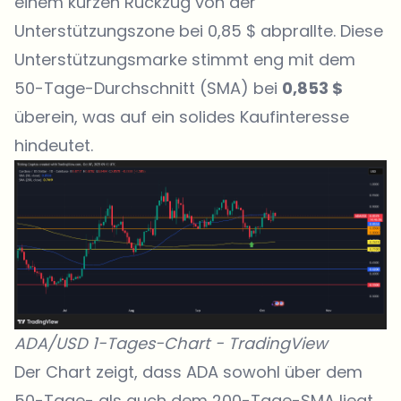
einem kurzen Rückzug von der
Unterstützungszone bei 0,85 $ abprallte. Diese
Unterstützungsmarke stimmt eng mit dem
50-Tage-Durchschnitt (SMA) bei
0,853 $
überein, was auf ein solides Kaufinteresse
hindeutet.
ADA/USD 1-Tages-Chart -
TradingView
Der Chart zeigt, dass ADA sowohl über dem
50-Tage- als auch dem 200-Tage-SMA liegt