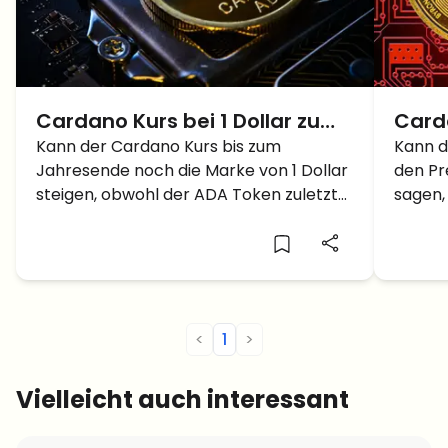
Cardano Kurs bei 1 Dollar zum
Carda
Jahresende noch möglich –
Kann der Cardano Kurs bis zum
Dolla
Kann d
Jahresende noch die Marke von 1 Dollar
den Pr
Wie ist die Prognose?
steigen, obwohl der ADA Token zuletzt
sagen,
einen Einbruch sah?
<
1
>
Vielleicht auch interessant