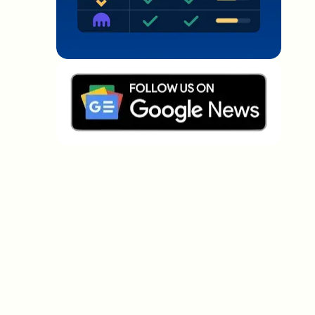
Welche Themen sollen wir vertiefen?
Wähle aus, was dich aktuell beschäftigt. Deine
Auswahl fließt direkt in unsere Themenplanung ein.
Crypto-News, die wirklich Mehrwert
bringen.