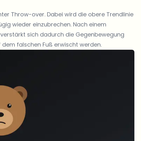
nnter Throw-over. Dabei wird die obere Trendlinie
ügig wieder einzubrechen. Nach einem
e verstärkt sich dadurch die Gegenbewegung
uf dem falschen Fuß erwischt werden.