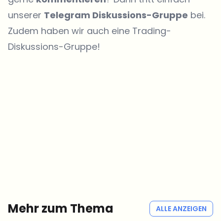
unserer
Telegram Diskussions-Gruppe
bei.
Zudem haben wir auch eine
Trading-
Diskussions-Gruppe
!
Welche Themen sollen wir vertiefen?
Wähle aus, was dich aktuell beschäftigt. Deine Auswahl fließt direkt
in unsere Themenplanung ein.
Crypto-News, die wirklich Mehrwert bringen.
Wöchentlich. 60 Sekunden Lesezeit. Sorgfältig kuratiert von unserer
Redaktion — kein Hype, keine Werbe-Mails, kein Spam.
Kein Spam
Datenschutzerklärung
Mehr zum Thema
ALLE ANZEIGEN