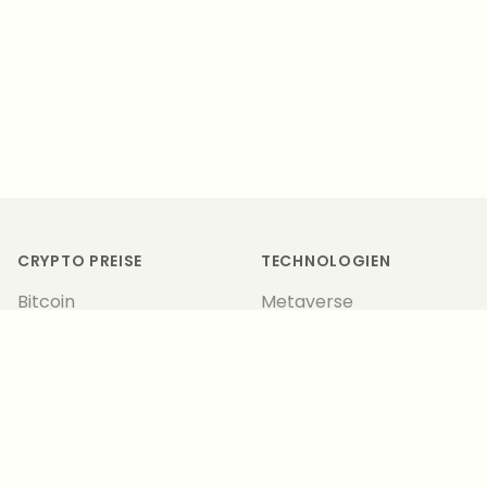
Footer
CRYPTO PREISE
TECHNOLOGIEN
Bitcoin
Metaverse
Ethereum
Blockchain
Polygon
NFTs
IOTA
DeFi
Shiba Inu
Gaming