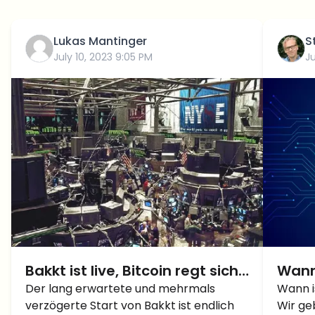
Lukas Mantinger
S
July 10, 2023 9:05 PM
Ju
Bakkt ist live, Bitcoin regt sich
Wann 
kaum
Der lang erwartete und mehrmals
Halvi
Wann i
verzögerte Start von Bakkt ist endlich
Wir ge
Info