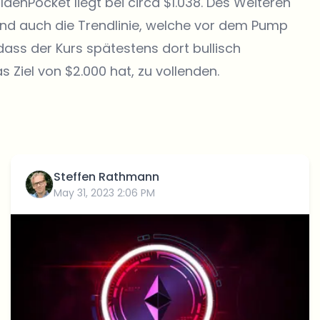
denPocket liegt bei circa $1.038. Des Weiteren
 und auch die Trendlinie, welche vor dem Pump
dass der Kurs spätestens dort bullisch
 Ziel von $2.000 hat, zu vollenden.
Steffen Rathmann
May 31, 2023 2:06 PM