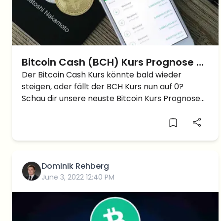
Bitcoin Cash (BCH) Kurs Prognose –
wie tief kann der BCH Kurs noch
Der Bitcoin Cash Kurs könnte bald wieder
steigen, oder fällt der BCH Kurs nun auf 0?
fallen?
Schau dir unsere neuste Bitcoin Kurs Prognose
auf YouTube an! In der letzten Bitcoin Cash Kurs
Prognose schrieben wir: Bitcoin Cash Kurs
Prognose – […]
Dominik Rehberg
June 3, 2022 12:40 PM