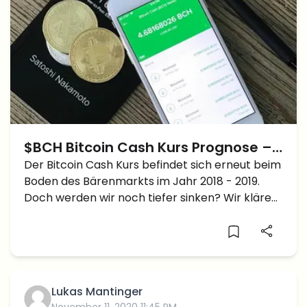
$BCH Bitcoin Cash Kurs Prognose –
Weiterer 25% Abstieg in Sicht?
Der Bitcoin Cash Kurs befindet sich erneut beim
Boden des Bärenmarkts im Jahr 2018 - 2019.
Doch werden wir noch tiefer sinken? Wir klären
euch auf!
Lukas Mantinger