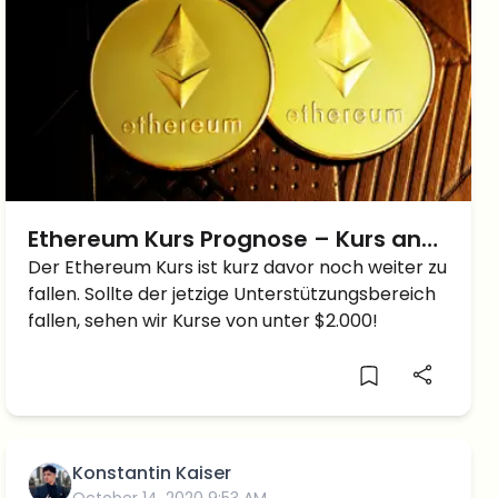
Ethereum Kurs Prognose – Kurs an
einem kritischen Level – Bald bei
Der Ethereum Kurs ist kurz davor noch weiter zu
fallen. Sollte der jetzige Unterstützungsbereich
$2.000?
fallen, sehen wir Kurse von unter $2.000!
Konstantin Kaiser