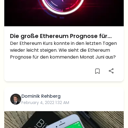
Die große Ethereum Prognose für
den Juni – Absturz auf 1.500 Dollar
Der Ethereum Kurs konnte in den letzten Tagen
wieder leicht steigen. Wie sieht die Ethereum
oder Bullrun auf 2.500 Dollar?
Prognose für den kommenden Monat Juni aus?
Dominik Rehberg
February 4, 2022 1:32 AM