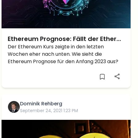
Ethereum Prognose: Fällt der Ether
Anfang 2023 wieder unter 1.000
Der Ethereum Kurs zeigte in den letzten
Wochen eher nach unten. Wie sieht die
Dollar?
Ethereum Prognose für den Anfang 2023 aus?
Dominik Rehberg
September 24, 2021 1:23 PM