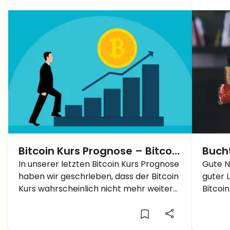
Bitcoin Kurs Prognose – Bitcoin
Bucht
bricht $23.000, was passiert
In unserer letzten Bitcoin Kurs Prognose
auch
Gute N
haben wir geschrieben, dass der Bitcoin
guter 
als nächstes?
Tasc
Kurs wahrscheinlich nicht mehr weiter
Bitcoin
runter steigt, ab dem Punkt ± $17.600.
Blogger
Dies ist auch passiert, somit ist der
Lektion
Bitcoin Kurs um circa 30% gestiegen,
Kaninc