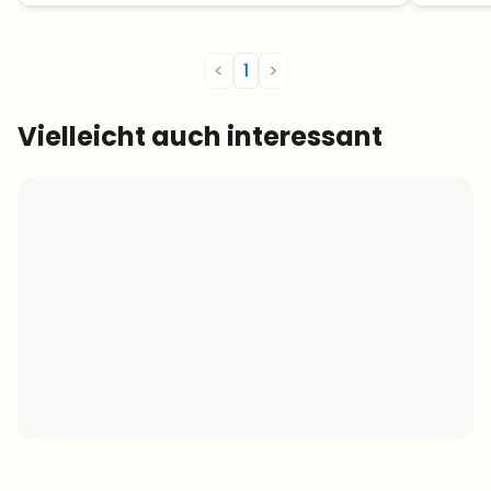
stand dem 17.12.2020 […]
Sprach
[…]
<
1
>
Vielleicht auch interessant