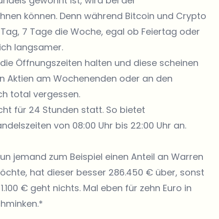
ndels gewohnt ist, wird bei der
hnen können. Denn während Bitcoin und Crypto
ag, 7 Tage die Woche, egal ob Feiertag oder
lich langsamer.
 die Öffnungszeiten halten und diese scheinen
 von Aktien am Wochenenden oder
an den
h total vergessen.
t für 24 Stunden statt. So bietet
andelszeiten von 08:00 Uhr bis 22:00 Uhr an.
un jemand zum Beispiel einen Anteil an Warren
chte, hat dieser besser 286.450 € über, sonst
 1.100 € geht nichts
. Mal eben für zehn Euro in
chminken.*