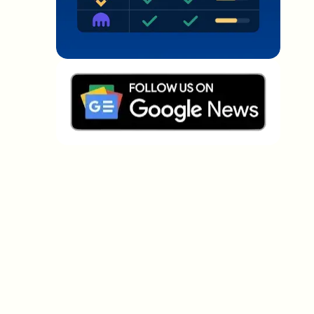
Welche Themen sollen wir vertiefen?
Wähle aus, was dich aktuell beschäftigt. Deine
Auswahl fließt direkt in unsere Themenplanung ein.
Crypto-News, die wirklich Mehrwert
bringen.