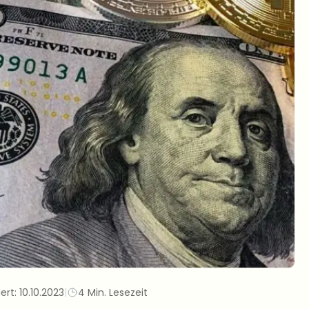
iert:
10.10.2023
|
4 Min. Lesezeit