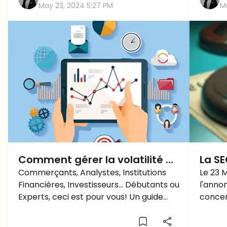
May 23, 2024 5:27 PM
M
Comment gérer la volatilité du
La SE
marché des cryptos:
Commerçants, Analystes, Institutions
Ether
Le 23 
Financières, Investisseurs... Débutants ou
l'anno
Stratégies et Facteurs Clés
t-il 
Experts, ceci est pour vous! Un guide
concer
complet sur la volatilité du marché des
de 24 h
crypto-monnaies: stratégies, facteurs
le repo