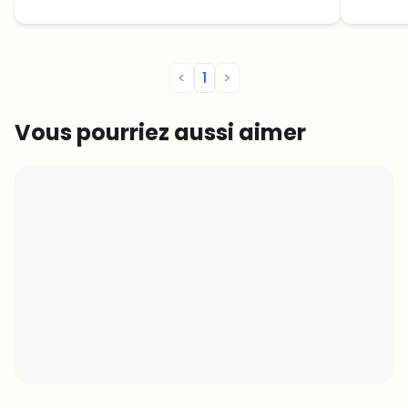
clés, FAQ...
prévoi
<
1
>
Vous pourriez aussi aimer