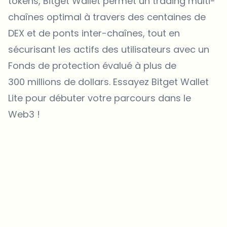
tokens, Bitget Wallet permet un trading multi-
chaînes optimal à travers des centaines de
DEX et de ponts inter-chaînes, tout en
sécurisant les actifs des utilisateurs avec un
Fonds de protection évalué à plus de
300 millions de dollars. Essayez
Bitget Wallet
Lite
pour débuter votre parcours dans le
Web3 !
Sur quels sujets devrions-nous approfondir ?
Sélectionne les sujets qui t'intéressent vraiment. Tes choix
alimentent directement notre planification éditoriale.
Des news crypto qui valent vraiment ton temps.