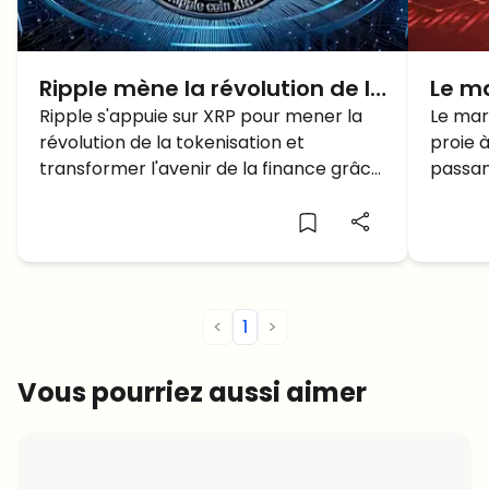
Ripple mène la révolution de la
Le m
tokenisation avec XRP
Ripple s'appuie sur XRP pour mener la
baiss
Le mar
révolution de la tokenisation et
proie à
BTC 
transformer l'avenir de la finance grâce
passan
59 0
à des solutions innovantes de paiement
et les 
transfrontalier.
pertes.
gagnan
<
1
>
Vous pourriez aussi aimer