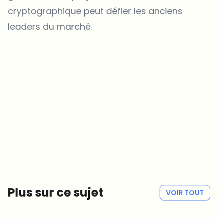
cryptographique peut défier les anciens
leaders du marché.
Sur quels sujets devrions-nous approfondir ?
Sélectionne les sujets qui t'intéressent vraiment. Tes choix
alimentent directement notre planification éditoriale.
Des news crypto qui valent vraiment ton temps.
Chaque semaine. 60 secondes de lecture. Soigneusement
sélectionnées par nos rédacteurs — pas de hype, pas de mails
promotionnels, pas de spam.
Pas de spam
Politique de confidentialité
Plus sur ce sujet
VOIR TOUT