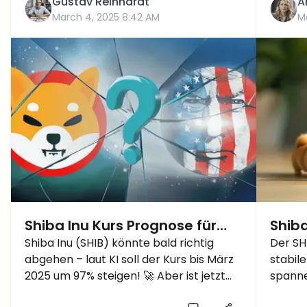
Gustav Reinhardt
A
March 4, 2025 8:42 AM
M
Shiba Inu Kurs Prognose für
Shiba
März 2025 – Community warnt
Shiba Inu (SHIB) könnte bald richtig
der 
Der SH
abgehen – laut KI soll der Kurs bis März
stabil
vor Gefahren
Ausb
2025 um 97% steigen! 🚀 Aber ist jetzt
spanne
wirklich der beste Zeitpunkt zum
der nä