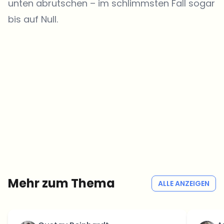
unten abrutschen – im schlimmsten Fall sogar
bis auf Null.
Welche Themen sollen wir vertiefen?
Wähle aus, was dich aktuell beschäftigt. Deine Auswahl fließt direkt
in unsere Themenplanung ein.
Crypto-News, die wirklich Mehrwert bringen.
Wöchentlich. 60 Sekunden Lesezeit. Sorgfältig kuratiert von unserer
Redaktion — kein Hype, keine Werbe-Mails, kein Spam.
Kein Spam
Datenschutzerklärung
Mehr zum Thema
ALLE ANZEIGEN