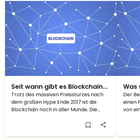
Seit wann gibt es Blockchain?
Was 
Wann wurde Blockchain
Trotz des massiven Preissturzes nach
Der Be
dem großen Hype Ende 2017 ist die
einen 
erfunden?
Blockchain noch in aller Munde. Die
von ei
Technologie wird massiv
umgez
weiterentwickelt bzw. wird daran
geschi
geforscht. Heute wollen wir uns der
seinen
Frage widmen, wann Blockchain
Blockc