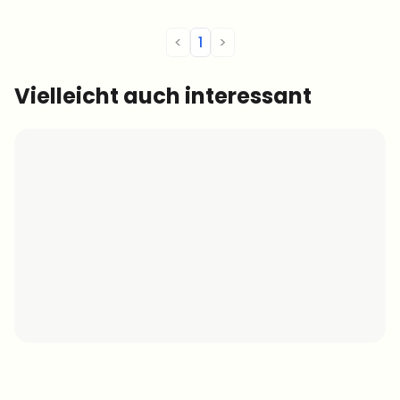
eigentlich erfunden wurde. Wie immer
oder E
[…]
<
1
>
Vielleicht auch interessant