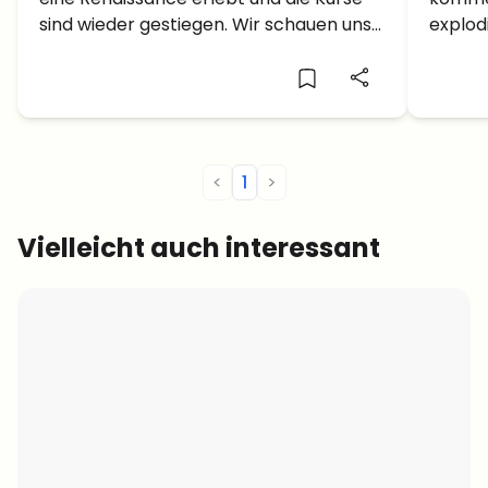
steigen!
1000
sind wieder gestiegen. Wir schauen uns
explod
ETH, SOL und SHIB an.
Altcoin
<
1
>
Vielleicht auch interessant