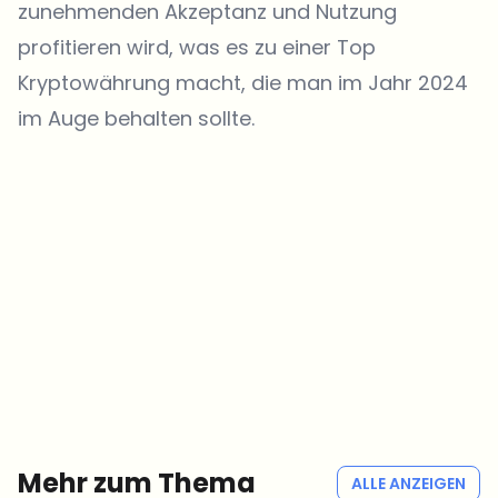
zunehmenden Akzeptanz und Nutzung
profitieren wird, was es zu einer Top
Kryptowährung macht, die man im Jahr 2024
im Auge behalten sollte.
Welche Themen sollen wir vertiefen?
Wähle aus, was dich aktuell beschäftigt. Deine Auswahl fließt direkt
in unsere Themenplanung ein.
Crypto-News, die wirklich Mehrwert bringen.
Wöchentlich. 60 Sekunden Lesezeit. Sorgfältig kuratiert von unserer
Redaktion — kein Hype, keine Werbe-Mails, kein Spam.
Kein Spam
Datenschutzerklärung
Mehr zum Thema
ALLE ANZEIGEN