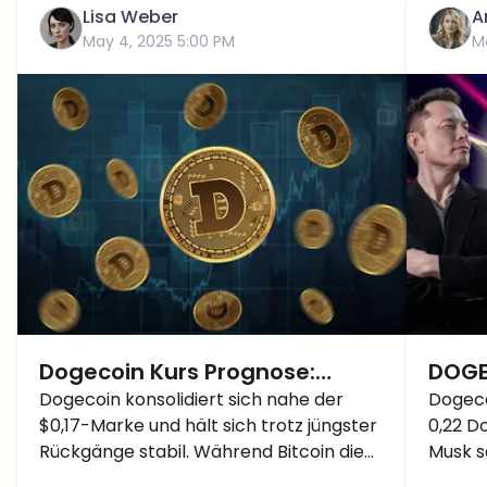
Lisa Weber
A
May 4, 2025 5:00 PM
M
Dogecoin Kurs Prognose:
DOGE
Macht sich DOGE bereit für den
Dogecoin konsolidiert sich nahe der
Rück
Dogeco
$0,17-Marke und hält sich trotz jüngster
0,22 D
Ausbruch über 0.20 Dollar?
und 
Rückgänge stabil. Während Bitcoin die
Musk s
zu 1 
$100K-Marke ins Auge fasst, könnte
bekann