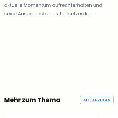
aktuelle Momentum aufrechterhalten und
seine Ausbruchstrends fortsetzen kann.
Welche Themen sollen wir vertiefen?
Wähle aus, was dich aktuell beschäftigt. Deine Auswahl fließt direkt
in unsere Themenplanung ein.
Crypto-News, die wirklich Mehrwert bringen.
Wöchentlich. 60 Sekunden Lesezeit. Sorgfältig kuratiert von unserer
Redaktion — kein Hype, keine Werbe-Mails, kein Spam.
Kein Spam
Datenschutzerklärung
Mehr zum Thema
ALLE ANZEIGEN