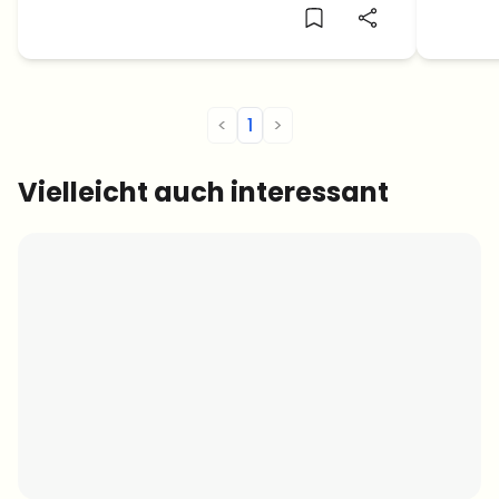
DOGE sich auf einen bullischen Anstieg
steht 
vorbereiten.
Dollar 
<
1
>
Vielleicht auch interessant